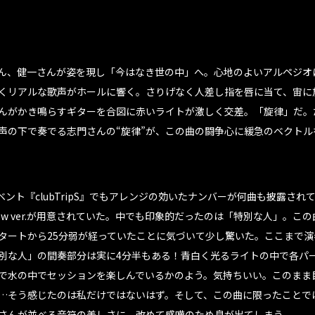
ん、健一さんが姿を現し「今はなき世の中」へ。心地のよいアルペジオ
くリアルな歌声がホールに響く。さりげなく人差し指を唇に当て、宙に
んがかき鳴らすギターを合図に赤いライトが激しく交差。「旋律」だ。
声の下で奏でる志門さんの“旋律”が、この曲の闘争心に緩急のベクトル
ベント『clubTripS』でもアレンジの効いたナンバーが何曲も披露され
ew ver.が用意されていた。中でも印象的だったのは「特別な人」。こ
タートから25分弱が経っていたことに気づいて少し驚いた。ここまで演
別な人」の間奏部分は実に4分半もある！青白く光るライトの中で各パ
で水の中でセッションを楽しんでいるかのよう。気持ちいい。このまま
…そう感じたのは私だけではないはず。そして、この曲に限ったことで
さんが並べる音符の美しさに、改めて感嘆のため息が出てしまう。