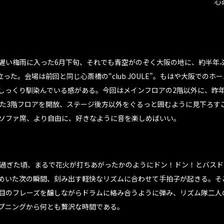
心斎
遅い梅雨に入った6月下旬、それでも青空がのぞく大阪の地に、約半年
り立った。会場は前回と同じ心斎橋の“club JOULE”。もはや大阪での
しっくり馴染んでいる感がある。今回はメインフロアの2階以外に、昨年
ていた3階フロアを開放、ステージ後方以外をぐるっと囲むように見下ろす
ソファ席、より自由に、好きなように音を楽しめばいい。
ど過ぎた頃、まるで花火が打ちあがったかのようにドン！ドン！とバス
めいた次の瞬間、刻み出す軽快なリズムに合わせて手拍子が起きる。そ
目のフレーズを醸しながらドラムに絡み合うように弾み、リズム隊二人
プニングから何とも贅沢な時間である。