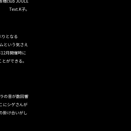
橋club JOULE
Text.K子。
ぶりとなる
ホームという気さえ
12月開催時に
ことができる。
ドラの音が数回響
こにシゲさんが
の掛け合いがし