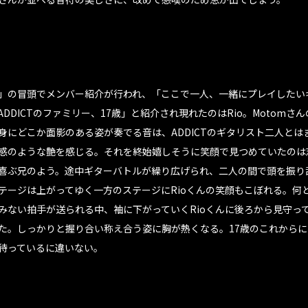
」の冒頭でメンバー紹介が行われ、「ここで一人、一緒にプレイしたい
DDICTのファミリー、17歳」と紹介され現れたのはRio。Motomさ
身にどこか面影のある姿が奏でる音は、ADDICTのギタリスト二人とは
感のような艶を感じる。それを終始嬉しそうに笑顔で見つめていたのは
喜ぶ兄のよう。途中ギターバトルが繰り広げられ、二人の間で頭を振り
テージは上がってゆく一方のステージにRioくんの笑顔もこぼれる。何
みない拍手が送られる中、袖に下がっていくRioくんに後ろから見守って
た。しっかりと握り合い称え合う姿に胸が熱くなる。17歳のこれからに
待っているに違いない。