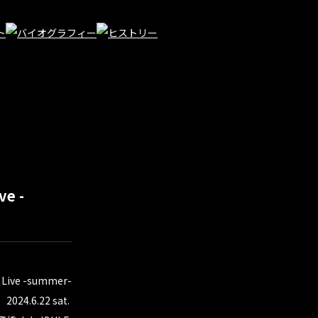
e -
 Live -summer-
2024.6.22 sat.