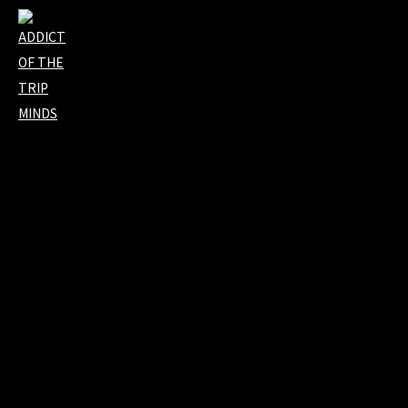
2024.03.06 更新
FC会員限定イベントclubTripS（仮）の日時
が決定しました！
FC会員限定イベントclubTripS（仮）の日時が決定しました！
日時: 2月22日（木）午後〜18頃予定
場所: 都内某所
チケット: 有料
出来るだけ参加希望の方に抽選は行わず、全員に来て頂きたいと