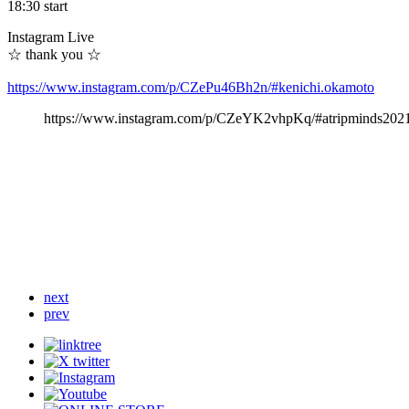
18:30 start
Instagram Live
☆ thank you ☆
https://www.instagram.com/p/CZePu46Bh2n/#kenichi.okamoto
https://www.instagram.com/p/CZeYK2vhpKq/#atripminds202
X
Facebook
Email
Copy
next
Link
prev