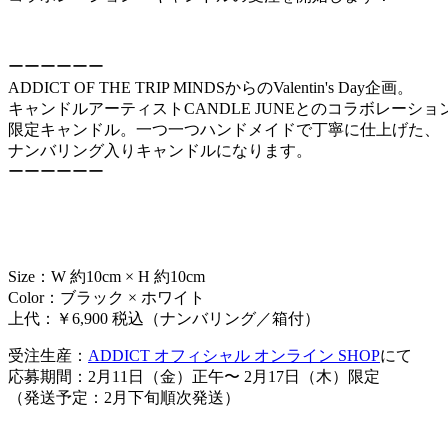
ーーーーーー
ADDICT OF THE TRIP MINDSからのValentin's Day企画。
キャンドルアーティストCANDLE JUNEとのコラボレーショ
限定キャンドル。一つ一つハンドメイドで丁寧に仕上げた、
ナンバリング入りキャンドルになります。
ーーーーーー
Size：W 約10cm × H 約10cm
Color：ブラック × ホワイト
上代：￥6,900 税込（ナンバリング／箱付）
受注生産：
ADDICT オフィシャル オンライン SHOP
にて
応募期間：2月11日（金）正午〜 2月17日（木）限定
（発送予定：2月下旬順次発送）